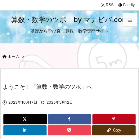

Feedly
RSS
算数・数学のツボ by マナビバ.com

基礎から学び直し算数・数学専門サイト

メニュ

サイド

ホーム
>

前へ

ようこそ！「算数・数学のツボ」へ
次へ


2023年10月17日

2025年5月12日
検索
Copy